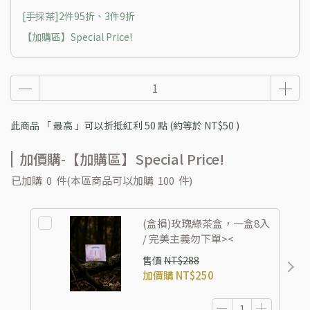
[手採茶]2件95折、3件9折
【加購區】Special Price!
此商品 「 最高 」可以折抵紅利
50
點 (約等於
NT$50
)
加價購-【加購區】Special Price!
已加購
0
件
(本區商品可以加購
100
件)
(盒損)玫瑰綠茶盒，一盒8入
/ 完美主義勿下單><
售價
NT$288
加價購
NT$250