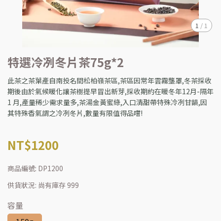
1
/
1
特選冷冽冬片茶75g*2
此茶之茶葉產自南投名間松柏嶺茶區,茶區因常年雲霧壟罩,冬茶採收
期後由於氣候暖化讓茶樹提早冒出新芽,採收期約在暖冬年12月-隔年
1 月,產量稀少需求量多,茶湯金黃蜜綠,入口清甜帶特殊冷冽甘韻,因
其特殊香氣謂之冷冽冬片,數量有限值得品嚐!
NT$1200
商品編號:
DP1200
供貨狀況:
尚有庫存 999
容量