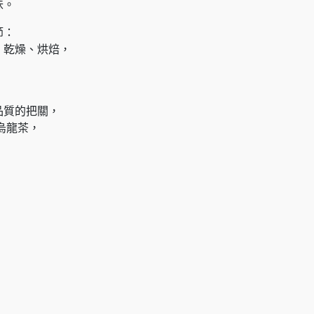
味。
節：
、乾燥、烘焙，
品質的把關，
烏龍茶，