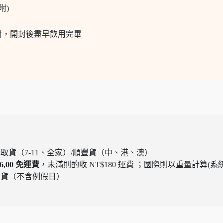
附)
射，開封後盡早飲用完畢
取貨（7-11、全家）/順豐貨（中、港、澳）
6,00 免運費
，未滿則酌收 NT$180 運費 ；國際則以重量計算(
內出貨（不含例假日）