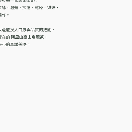
參與每一個製茶環節：
發酵、殺菁、揉捻、乾燥、烘焙，
製作。
，
大產能投入口感與品質的把關，
實在的
阿里山高山烏龍茶
，
好茶的真誠美味。