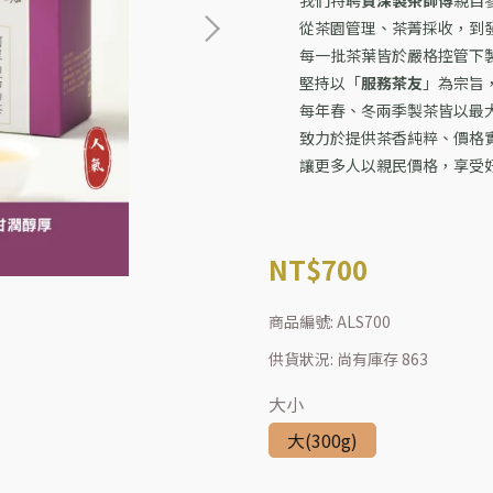
我們特聘
資深製茶師傅
親自
從茶園管理、茶菁採收，到
每一批茶葉皆於嚴格控管下
堅持以「
服務茶友
」為宗旨
每年春、冬兩季製茶皆以最
致力於提供茶香純粹、價格
讓更多人以親民價格，享受
NT$700
商品編號:
ALS700
供貨狀況:
尚有庫存 863
大小
大(300g)