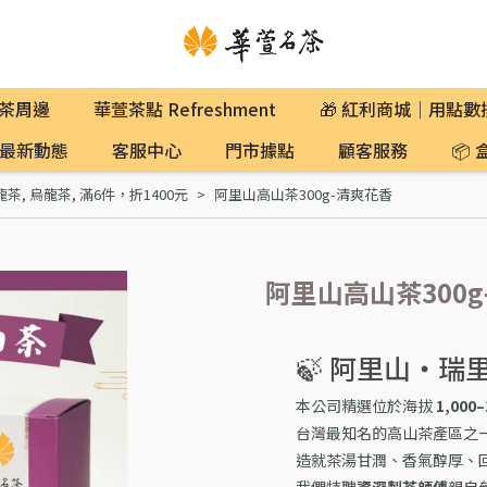
茶周邊
華萱茶點 Refreshment
🎁 紅利商城｜用點
最新動態
客服中心
門市據點
顧客服務
📦
龍茶
,
烏龍茶
,
滿6件，折1400元
阿里山高山茶300g-清爽花香
阿里山高山茶300g
🍃 阿里山・瑞
本公司精選位於海拔
1,000
台灣最知名的高山茶產區之
造就茶湯甘潤、香氣醇厚、