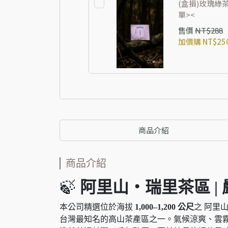
(盒損)玫瑰綠
單><
售價
NT$288
加價購
NT$25
商品介紹
商品介紹
🍃
阿里山・瑞里茶區 |
本公司精選位於海拔
1,000–1,200 公尺
之 阿里
台灣最知名的高山茶產區之一。氣候涼爽、雲