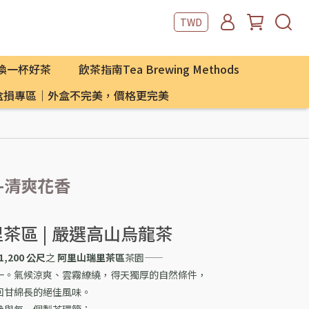
TWD
數換一杯好茶
飲茶指南Tea Brewing Methods
 盒損專區｜外盒不完美，價格更完美
-清爽花香
里茶區 | 嚴選高山烏龍茶
–1,200 公尺
之
阿里山瑞里茶區
茶園——
一。氣候涼爽、雲霧繚繞，得天獨厚的自然條件，
回甘綿長的絕佳風味。