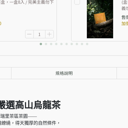
茶盒，一盒8入 / 完美主義勿下
(
義
售
0
加
規格說明
 嚴選高山烏龍茶
山瑞里茶區茶園——
霧繚繞，得天獨厚的自然條件，