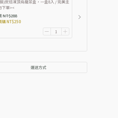
盒損)炭焙凍頂烏龍茶盒，一盒8入 / 完美主
勿下單><
價
NT$288
價購
NT$250
運送方式