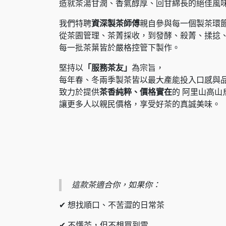
造就茶湯甘潤、香氣醇厚、回甘綿長的絕佳風
我們特聘
資深製茶師傅
親自參與每一個製茶環
從茶園管理、茶菁採收，到發酵、殺菁、揉捻
每一批茶葉皆於嚴格控管下製作。
堅持以
「服務茶友」
為宗旨，
每年春、冬兩季製茶皆以最大產能投入口感與
致力於提供
茶香純粹、價格實在
的 阿里山高山
讓更多人以親民價格，享受好茶的真誠美味。
這款茶適合你，如果你：
✔ 想找順口、不苦澀的日常茶
✔ 不懂茶，但不想買到雷