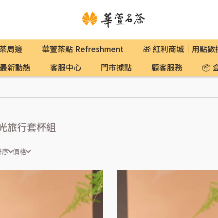
茶周邊
華萱茶點 Refreshment
🎁 紅利商城｜用點
最新動態
客服中心
門市據點
顧客服務
📦
光旅行套杯組
排序
價格