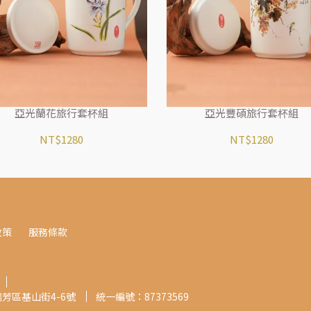
亞光蘭花旅行套杯組
亞光豐碩旅行套杯組
NT$1280
NT$1280
政策
服務條款
瑞芳區基山街4-6號
統一編號：87373569